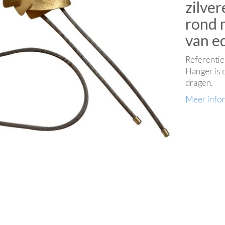
zilve
rond 
van ed
Referenti
Hanger is 
dragen.
Meer info