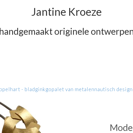
Jantine Kroeze
handgemaakt originele ontwerpe
ppel
hart - blad
ginkgo
palet van metalen
nautisch design
Moder