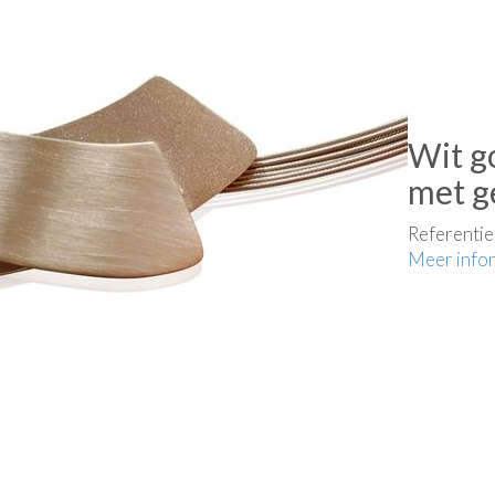
Wit g
met g
Referenti
Meer info