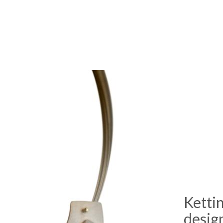
Ketti
design