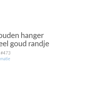
ouden hanger
eel goud randje
e #473
rmatie