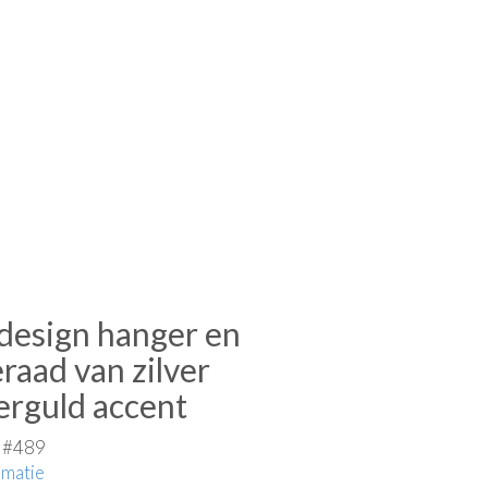
 design hanger en
raad van zilver
erguld accent
e #489
rmatie