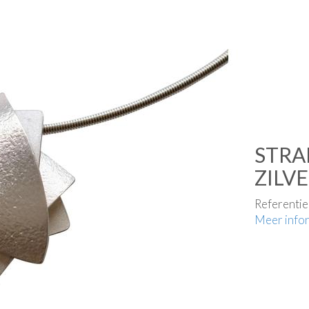
STRA
ZILV
Referenti
Meer info