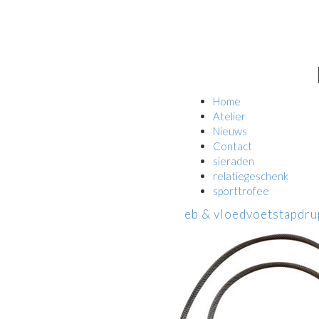
Home
Atelier
Nieuws
Contact
sieraden
relatiegeschenk
sporttrofee
eb & vloed
voetstap
dru