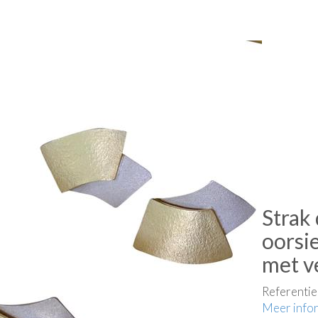
Strak
oorsie
met v
Referenti
Meer info