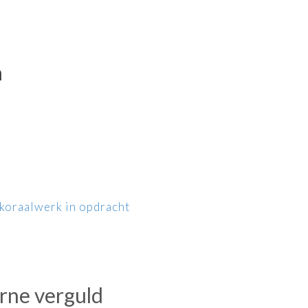
n
koraal
werk in opdracht
ne verguld