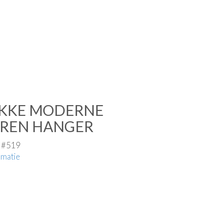
KKE MODERNE
EREN HANGER
e #519
rmatie