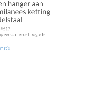
ren hanger aan
milanees ketting
elstaal
e #517
op verschillende hoogte te
rmatie