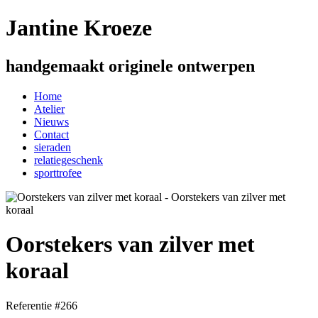
Jantine Kroeze
handgemaakt originele ontwerpen
Home
Atelier
Nieuws
Contact
sieraden
relatiegeschenk
sporttrofee
Oorstekers van zilver met
koraal
Referentie #266