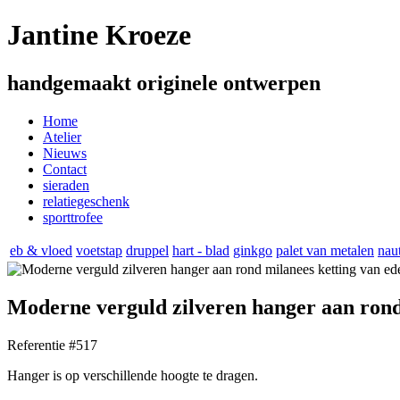
Jantine Kroeze
handgemaakt originele ontwerpen
Home
Atelier
Nieuws
Contact
sieraden
relatiegeschenk
sporttrofee
eb & vloed
voetstap
druppel
hart - blad
ginkgo
palet van metalen
nau
Moderne verguld zilveren hanger aan rond 
Referentie #517
Hanger is op verschillende hoogte te dragen.