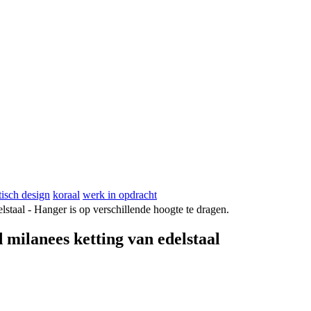
tisch design
koraal
werk in opdracht
milanees ketting van edelstaal