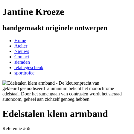
Jantine Kroeze
handgemaakt originele ontwerpen
Home
Atelier
Nieuws
Contact
sieraden
relatiegeschenk
sporttrofee
Edelstalen klem armband
Referentie #66