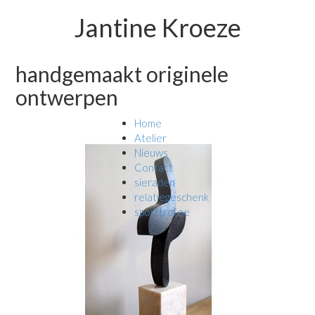
Jantine Kroeze
handgemaakt originele
ontwerpen
Home
Atelier
Nieuws
Contact
sieraden
relatiegeschenk
sporttrofee