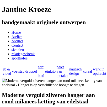
Jantine Kroeze
handgemaakt originele ontwerpen
Home
Atelier
Nieuws
Contact
sieraden
relatiegeschenk
sporttrofee
hart
palet
eb &
nautisch
werk in
voetstap
druppel
-
ginkgo
van
koraal
vloed
design
opdracht
blad
metalen
Moderne verguld zilveren hanger aan
rond milanees ketting van edelstaal