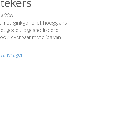
tekers
e #206
 met ginkgo relief, hoogglans
met gekleurd geanodiseerd
 ook leverbaar met clips van
 aanvragen