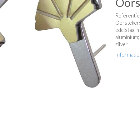
Oors
Referenti
Oorstekers
edelstaal 
aluminium;
zilver
Informatie