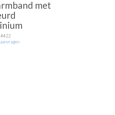
armband met
eurd
inium
e #422
 aanvragen