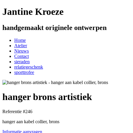
Jantine Kroeze
handgemaakt originele ontwerpen
Home
Atelier
Nieuws
Contact
sieraden
relatiegeschenk
sporttrofee
hanger brons artistiek
Referentie #246
hanger aan kabel collier, brons
Informatie aanvragen