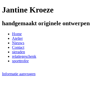
Jantine Kroeze
handgemaakt originele ontwerpen
Home
Atelier
Nieuws
Contact
sieraden
relatiegeschenk
sporttrofee
Informatie aanvragen