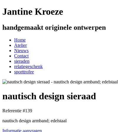
Jantine Kroeze
handgemaakt originele ontwerpen
Home
Atelier
Nieuws
Contact
sieraden
relatiegeschenk
sporttrofee
nautisch design sieraad
Referentie #139
nautisch design armband; edelstaal
Informatie aanvragen