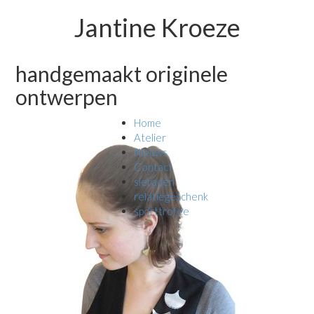
Jantine Kroeze
handgemaakt originele
ontwerpen
Home
Atelier
Nieuws
Contact
sieraden
relatiegeschenk
sporttrofee