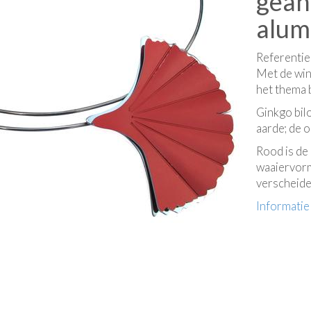
gean
alum
Referenti
Met de wind
het thema 
Ginkgo bilo
aarde; de 
Rood is de 
waaiervorm
verscheide
Informatie