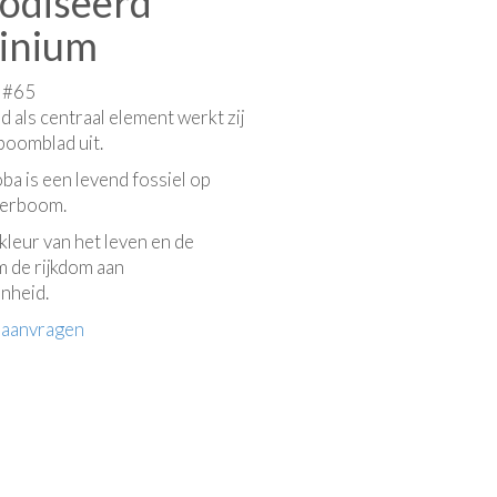
odiseerd
inium
e #65
 als centraal element werkt zij
boomblad uit.
ba is een levend fossiel op
oerboom.
kleur van het leven en de
 de rijkdom aan
nheid.
 aanvragen