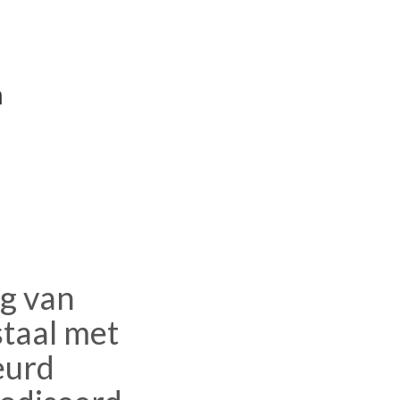
n
g van
staal met
eurd