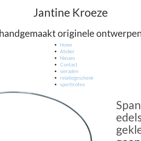
Jantine Kroeze
handgemaakt originele ontwerpe
Home
Atelier
Nieuws
Contact
sieraden
relatiegeschenk
sporttrofee
Span
edel
gekl