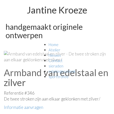
Jantine Kroeze
handgemaakt originele
ontwerpen
Home
Atelier
Nieuws
Contact
sieraden
Armband van edelstaal en
relatiegeschenk
sporttrofee
zilver
Referentie #346
De twee stroken zijn aan elkaar geklonken met zilver/
Informatie aanvragen