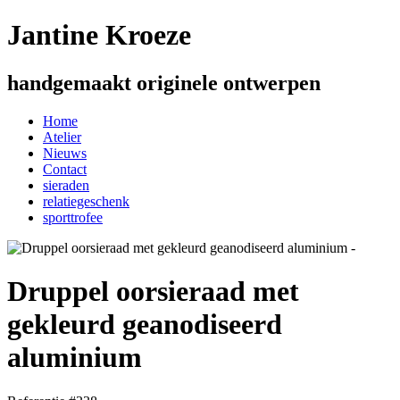
Jantine Kroeze
handgemaakt originele ontwerpen
Home
Atelier
Nieuws
Contact
sieraden
relatiegeschenk
sporttrofee
Druppel oorsieraad met
gekleurd geanodiseerd
aluminium