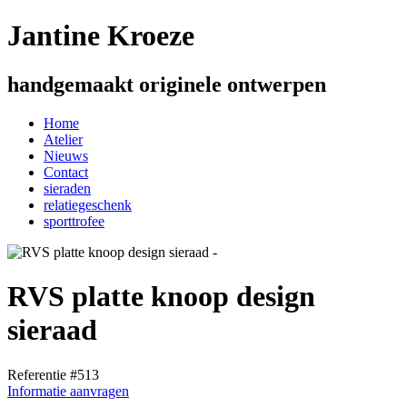
Jantine Kroeze
handgemaakt originele ontwerpen
Home
Atelier
Nieuws
Contact
sieraden
relatiegeschenk
sporttrofee
RVS platte knoop design
sieraad
Referentie #513
Informatie aanvragen