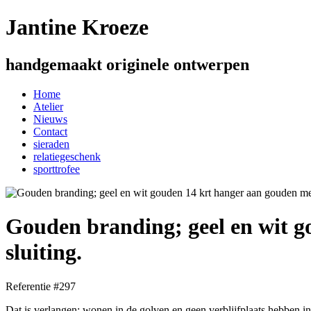
Jantine Kroeze
handgemaakt originele ontwerpen
Home
Atelier
Nieuws
Contact
sieraden
relatiegeschenk
sporttrofee
Gouden branding; geel en wit g
sluiting.
Referentie #297
Dat is verlangen: wonen in de golven en geen verblijfplaats hebben in 