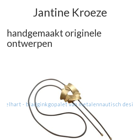
Jantine Kroeze
handgemaakt originele
ontwerpen
ppel
hart - blad
ginkgo
palet van metalen
nautisch design