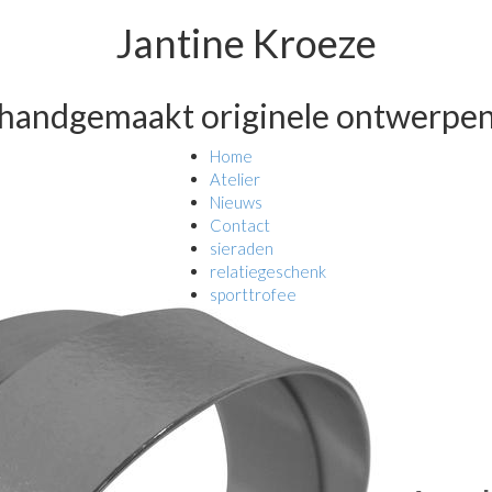
Jantine Kroeze
handgemaakt originele ontwerpe
Home
Atelier
Nieuws
Contact
sieraden
relatiegeschenk
sporttrofee