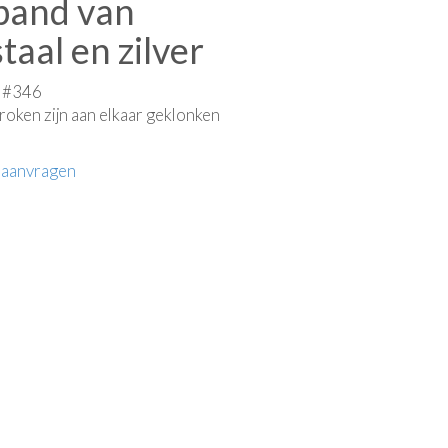
and van
taal en zilver
e #346
roken zijn aan elkaar geklonken
 aanvragen