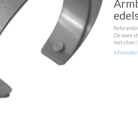
Armb
edels
Referenti
De twee st
met zilver/
Informatie