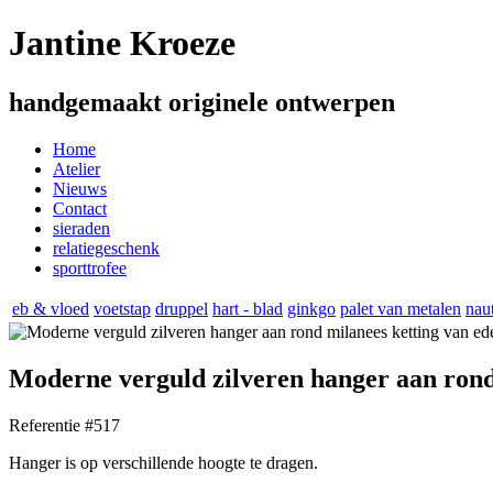
Jantine Kroeze
handgemaakt originele ontwerpen
Home
Atelier
Nieuws
Contact
sieraden
relatiegeschenk
sporttrofee
eb & vloed
voetstap
druppel
hart - blad
ginkgo
palet van metalen
nau
Moderne verguld zilveren hanger aan rond 
Referentie #517
Hanger is op verschillende hoogte te dragen.