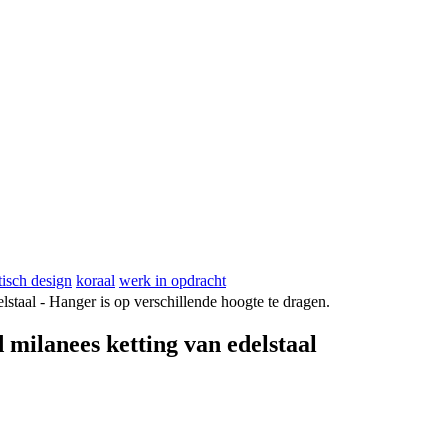
tisch design
koraal
werk in opdracht
milanees ketting van edelstaal