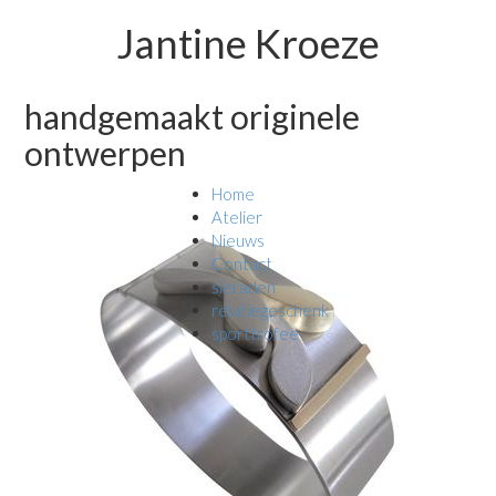
Jantine Kroeze
handgemaakt originele
ontwerpen
Home
Atelier
Nieuws
Contact
sieraden
relatiegeschenk
sporttrofee