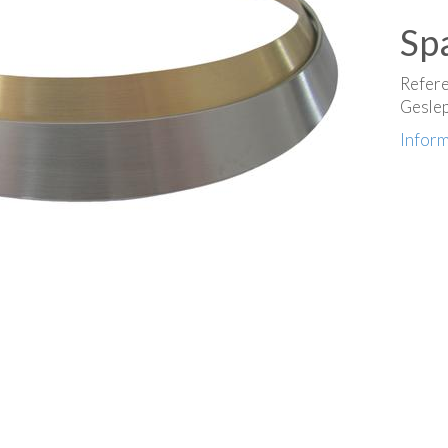
Sp
Refer
Geslep
Inform