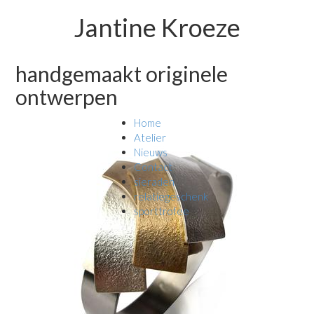
Jantine Kroeze
handgemaakt originele
ontwerpen
Home
Atelier
Nieuws
Contact
sieraden
relatiegeschenk
sporttrofee