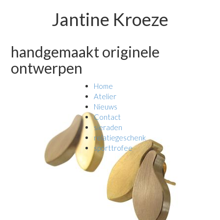
Jantine Kroeze
handgemaakt originele
ontwerpen
Home
Atelier
Nieuws
Contact
sieraden
relatiegeschenk
sporttrofee