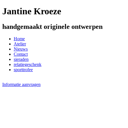
Jantine Kroeze
handgemaakt originele ontwerpen
Home
Atelier
Nieuws
Contact
sieraden
relatiegeschenk
sporttrofee
Informatie aanvragen