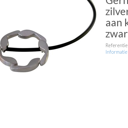
Gerh
zilv
aan 
zwar
Referenti
Informatie