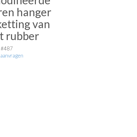
odineerde
eren hanger
ketting van
t rubber
e #487
 aanvragen