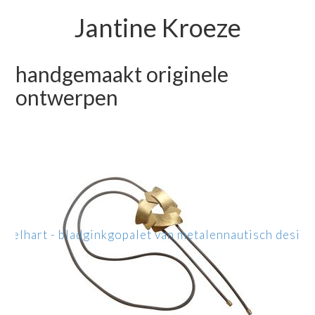
Jantine Kroeze
handgemaakt originele
ontwerpen
ppel
hart - blad
ginkgo
palet van metalen
nautisch design