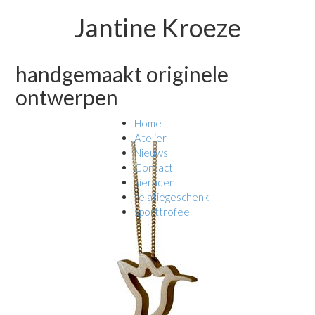
Jantine Kroeze
handgemaakt originele
ontwerpen
Home
Atelier
Nieuws
Contact
sieraden
relatiegeschenk
sporttrofee