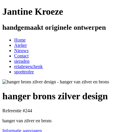
Jantine Kroeze
handgemaakt originele ontwerpen
Home
Atelier
Nieuws
Contact
sieraden
relatiegeschenk
sporttrofee
hanger brons zilver design
Referentie #244
hanger van zilver en brons
Informatie aanvragen