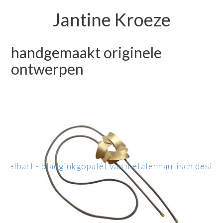
Jantine Kroeze
handgemaakt originele
ontwerpen
ppel
hart - blad
ginkgo
palet van metalen
nautisch design