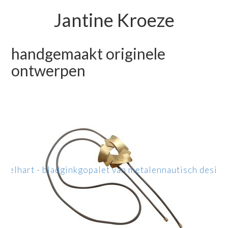
Jantine Kroeze
handgemaakt originele
ontwerpen
ppel
hart - blad
ginkgo
palet van metalen
nautisch design