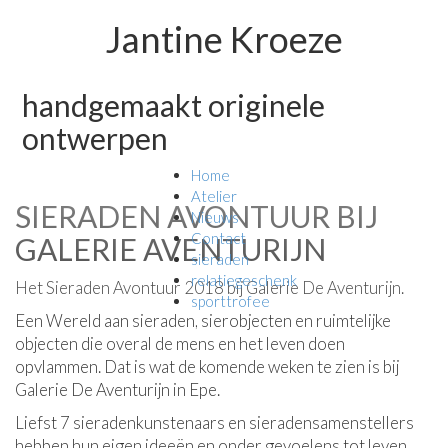
Jantine Kroeze
handgemaakt originele
ontwerpen
Home
Atelier
SIERADEN AVONTUUR BIJ
Nieuws
Contact
GALERIE AVENTURIJN
sieraden
relatiegeschenk
Het Sieraden Avontuur 2018 bij Galerie De Aventurijn.
sporttrofee
Een Wereld aan sieraden, sierobjecten en ruimtelijke
objecten die overal de mens en het leven doen
opvlammen. Dat is wat de komende weken te zien is bij
Galerie De Aventurijn in Epe.
Liefst 7 sieradenkunstenaars en sieradensamenstellers
hebben hun eigen ideeën en onder gevoelens tot leven