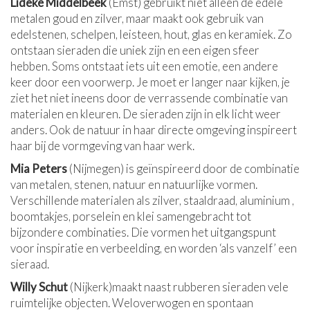
Lideke Middelbeek
(Emst) gebruikt niet alleen de edele
metalen goud en zilver, maar maakt ook gebruik van
edelstenen, schelpen, leisteen, hout, glas en keramiek. Zo
ontstaan sieraden die uniek zijn en een eigen sfeer
hebben. Soms ontstaat iets uit een emotie, een andere
keer door een voorwerp. Je moet er langer naar kijken, je
ziet het niet ineens door de verrassende combinatie van
materialen en kleuren. De sieraden zijn in elk licht weer
anders. Ook de natuur in haar directe omgeving inspireert
haar bij de vormgeving van haar werk.
Mia Peters
(Nijmegen) is geïnspireerd door de combinatie
van metalen, stenen, natuur en natuurlijke vormen.
Verschillende materialen als zilver, staaldraad, aluminium ,
boomtakjes, porselein en klei samengebracht tot
bijzondere combinaties. Die vormen het uitgangspunt
voor inspiratie en verbeelding, en worden ‘als vanzelf’ een
sieraad.
Willy Schut
(Nijkerk)maakt naast rubberen sieraden vele
ruimtelijke objecten. Weloverwogen en spontaan