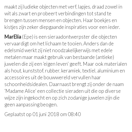
maakt zij ludieke objecten met verf, lapjes, draad zowel in
wit als zwart en probeert verbindingen tot stand te
brengen tussen mensen en objecten. Haar boekjes en
kistjes zijn zeker diepgaande inspiraties voor een ieder.
MarElia
(Epe) is een sieraadontwerpster die objecten
vervaardigt om het lichaam te tooien. Anders dan de
edelsmid werkt zij niet noodzakelijkerwijs met edele
metalen maar maakt gebruik van bestaande (antieke)
juwelen die zij een ‘eigen leven’ geeft. Maar ook materialen
als hout, kunststof, rubber, keramiek, textiel, aluminium en
accessoires uit de bouwwereld vervullen haar
schoonheidsidealen. Daarnaast brengt zij onder de naam
‘Madame Alice’ een collectie sieraden uit die op diverse
wijze zijn ingekocht en op zich zodanige juwelen zijn die
geen aanpassing beogen.
Geplaatst op 01 juni 2018 om 08:40