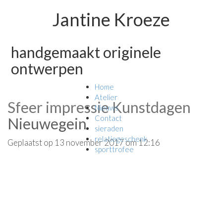
Jantine Kroeze
handgemaakt originele
ontwerpen
Home
Atelier
Sfeer impressie Kunstdagen
Nieuws
Contact
Nieuwegein
sieraden
relatiegeschenk
Geplaatst op 13 november 2017 om 12:16
sporttrofee