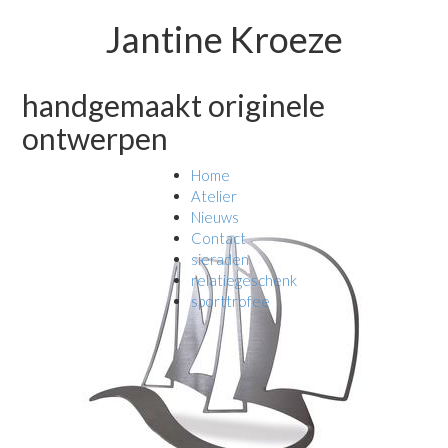
Jantine Kroeze
handgemaakt originele
ontwerpen
Home
Atelier
Nieuws
Contact
sieraden
relatiegeschenk
sporttrofee