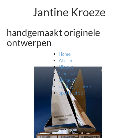
Jantine Kroeze
handgemaakt originele
ontwerpen
Home
Atelier
Nieuws
Contact
sieraden
relatiegeschenk
sporttrofee