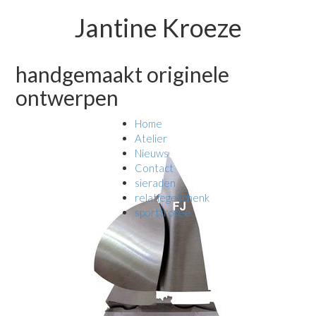
Jantine Kroeze
handgemaakt originele
ontwerpen
Home
Atelier
Nieuws
Contact
sieraden
relatiegeschenk
sporttrofee