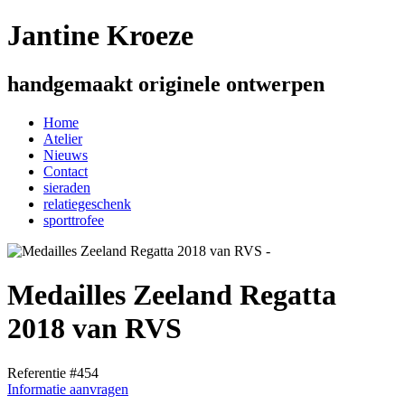
Jantine Kroeze
handgemaakt originele ontwerpen
Home
Atelier
Nieuws
Contact
sieraden
relatiegeschenk
sporttrofee
Medailles Zeeland Regatta
2018 van RVS
Referentie #454
Informatie aanvragen