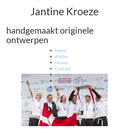
Jantine Kroeze
handgemaakt originele
ontwerpen
Home
Atelier
Nieuws
Contact
sieraden
relatiegeschenk
sporttrofee