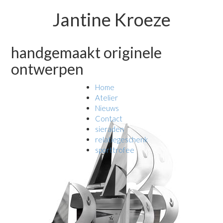
Jantine Kroeze
handgemaakt originele
ontwerpen
Home
Atelier
Nieuws
Contact
sieraden
relatiegeschenk
sporttrofee