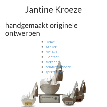
Jantine Kroeze
handgemaakt originele
ontwerpen
Home
Atelier
Nieuws
Contact
sieraden
relatiegeschenk
sporttrofee