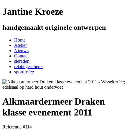
Jantine Kroeze
handgemaakt originele ontwerpen
Home
Atelier
Nieuws
Contact
sieraden
relatiegeschenk
sporttrofee
Alkmaardermeer Draken
klasse evenement 2011
Referentie #114