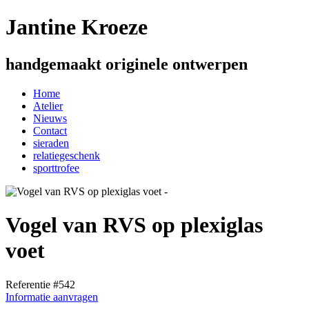
Jantine Kroeze
handgemaakt originele ontwerpen
Home
Atelier
Nieuws
Contact
sieraden
relatiegeschenk
sporttrofee
Vogel van RVS op plexiglas
voet
Referentie #542
Informatie aanvragen