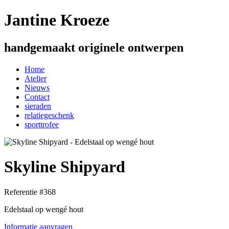
Jantine Kroeze
handgemaakt originele ontwerpen
Home
Atelier
Nieuws
Contact
sieraden
relatiegeschenk
sporttrofee
Skyline Shipyard
Referentie #368
Edelstaal op wengé hout
Informatie aanvragen