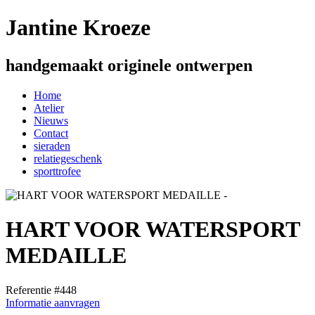
Jantine Kroeze
handgemaakt originele ontwerpen
Home
Atelier
Nieuws
Contact
sieraden
relatiegeschenk
sporttrofee
HART VOOR WATERSPORT
MEDAILLE
Referentie #448
Informatie aanvragen