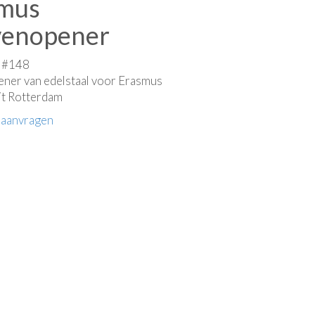
mus
venopener
e #148
ner van edelstaal voor Erasmus
it Rotterdam
 aanvragen