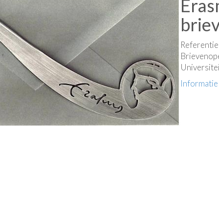
Eras
brie
Referenti
Brievenope
Universite
Informatie