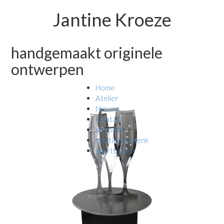
Jantine Kroeze
handgemaakt originele
ontwerpen
Home
Atelier
Nieuws
Contact
sieraden
relatiegeschenk
sporttrofee