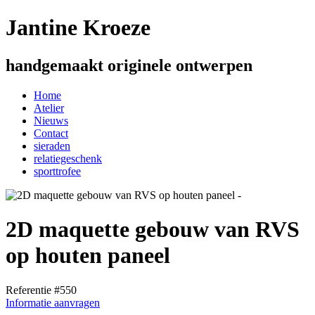
Jantine Kroeze
handgemaakt originele ontwerpen
Home
Atelier
Nieuws
Contact
sieraden
relatiegeschenk
sporttrofee
2D maquette gebouw van RVS
op houten paneel
Referentie #550
Informatie aanvragen