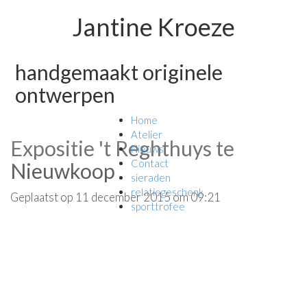
Jantine Kroeze
handgemaakt originele
ontwerpen
Home
Atelier
Expositie 't Reghthuys te
Nieuws
Contact
Nieuwkoop
sieraden
relatiegeschenk
Geplaatst op 11 december 2015 om 09:21
sporttrofee