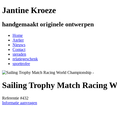
Jantine Kroeze
handgemaakt originele ontwerpen
Home
Atelier
Nieuws
Contact
sieraden
relatiegeschenk
sporttrofee
Sailing Trophy Match Racing 
Referentie #432
Informatie aanvragen