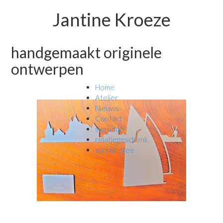
Jantine Kroeze
handgemaakt originele
ontwerpen
Home
Atelier
Nieuws
Contact
sieraden
relatiegeschenk
sporttrofee